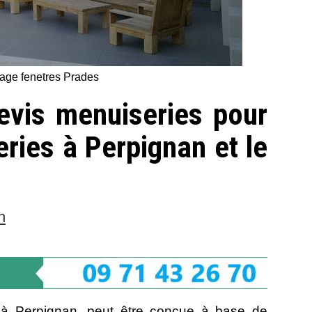
rage fenetres Prades
evis menuiseries pour
eries à Perpignan et le
n
r à Perpignan, peut être conçue à base de