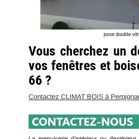
pose double vit
Vous cherchez un d
vos fenêtres et bois
66 ?
Contactez CLIMAT BOIS à Perpigna
La menuiserie d’intérieur ou dextérieu