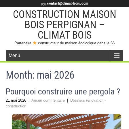
contact@climat-bois.com
CONSTRUCTION MAISON
BOIS PERPIGNAN –
CLIMAT BOIS
Partenaire
constructeur de maison écologique dans le 66
Menu
Month:
mai 2026
Pourquoi construire une pergola ?
21 mai 2026
|
Aucun commentaire
|
Dossiers rénovation -
construction